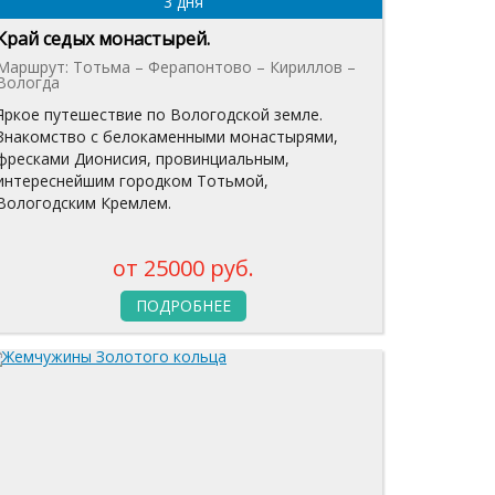
3 дня
Край седых монастырей.
Маршрут: Тотьма – Ферапонтово – Кириллов –
Вологда
Яркое путешествие по Вологодской земле.
Знакомство с белокаменными монастырями,
фресками Дионисия, провинциальным,
интереснейшим городком Тотьмой,
Вологодским Кремлем.
от 25000 руб.
ПОДРОБНЕЕ