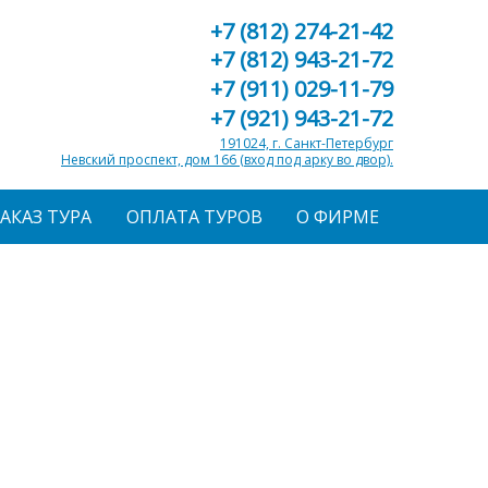
+7 (812) 274-21-42
+7 (812) 943-21-72
+7 (911) 029-11-79
+7 (921) 943-21-72
191024, г. Санкт-Петербург
Невский проспект, дом 166 (вход под арку во двор).
ЗАКАЗ ТУРА
ОПЛАТА ТУРОВ
О ФИРМЕ
ный лагерь «ВИТА» (Анапа)
 «Вита» - современная комфортная
раснодарском крае, в городе-курорте