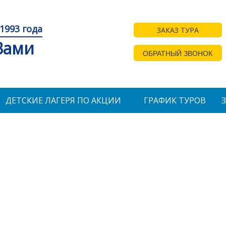
1993 года
ЗАКАЗ ТУРА
 Вами
ОБРАТНЫЙ ЗВОНОК
ДЕТСКИЕ ЛАГЕРЯ ПО АКЦИИ
ГРАФИК ТУРОВ
Детский оздоровитель
Детский оздоровительный лагерь
детская здравница, находится в К
Анапа на берегу Черного моря.