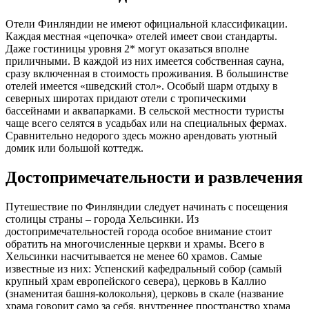
Отели Финляндии не имеют официальной классификации.
Каждая местная «цепочка» отелей имеет свои стандарты.
Даже гостиницы уровня 2* могут оказаться вполне
приличными. В каждой из них имеется собственная сауна,
сразу включенная в стоимость проживания. В большинстве
отелей имеется «шведский стол». Особый шарм отдыху в
северных широтах придают отели с тропическими
бассейнами и аквапарками. В сельской местности туристы
чаще всего селятся в усадьбах или на специальных фермах.
Сравнительно недорого здесь можно арендовать уютный
домик или большой коттедж.
Достопримечательности и развлечения
Путешествие по Финляндии следует начинать с посещения
столицы страны – города Хельсинки. Из
достопримечательностей города особое внимание стоит
обратить на многочисленные церкви и храмы. Всего в
Хельсинки насчитывается не менее 60 храмов. Самые
известные из них: Успенский кафедральный собор (самый
крупный храм европейского севера), церковь в Каллио
(знаменитая башня-колокольня), церковь в скале (название
храма говорит само за себя, внутреннее пространство храма