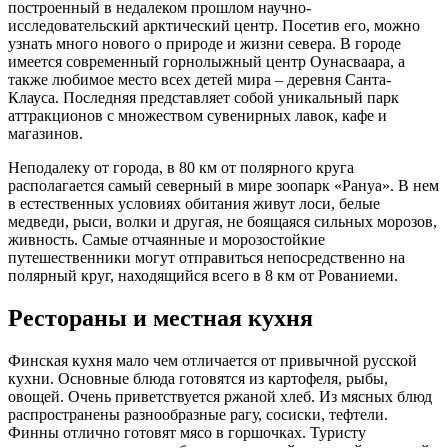
построенный в недалеком прошлом научно-
исследовательский арктический центр. Посетив его, можно
узнать много нового о природе и жизни севера. В городе
имеется современный горнолыжный центр Оунасваара, а
также любимое место всех детей мира – деревня Санта-
Клауса. Последняя представляет собой уникальный парк
аттракционов с множеством сувенирных лавок, кафе и
магазинов.
Неподалеку от города, в 80 км от полярного круга
располагается самый северный в мире зоопарк «Рануа». В нем
в естественных условиях обитания живут лоси, белые
медведи, рыси, волки и другая, не боящаяся сильных морозов,
живность. Самые отчаянные и морозостойкие
путешественники могут отправиться непосредственно на
полярный круг, находящийся всего в 8 км от Рованиеми.
Рестораны и местная кухня
Финская кухня мало чем отличается от привычной русской
кухни. Основные блюда готовятся из картофеля, рыбы,
овощей. Очень приветствуется ржаной хлеб. Из мясных блюд
распространены разнообразные рагу, сосиски, тефтели.
Финны отлично готовят мясо в горшочках. Туристу