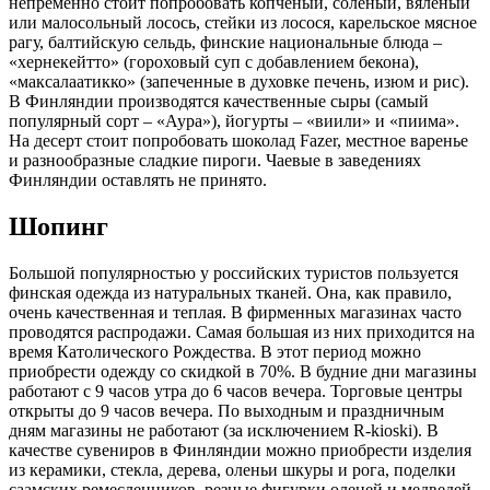
непременно стоит попробовать копченый, соленый, вяленый
или малосольный лосось, стейки из лосося, карельское мясное
рагу, балтийскую сельдь, финские национальные блюда –
«хернекейтто» (гороховый суп с добавлением бекона),
«максалаатикко» (запеченные в духовке печень, изюм и рис).
В Финляндии производятся качественные сыры (самый
популярный сорт – «Аура»), йогурты – «виили» и «пиима».
На десерт стоит попробовать шоколад Fazer, местное варенье
и разнообразные сладкие пироги. Чаевые в заведениях
Финляндии оставлять не принято.
Шопинг
Большой популярностью у российских туристов пользуется
финская одежда из натуральных тканей. Она, как правило,
очень качественная и теплая. В фирменных магазинах часто
проводятся распродажи. Самая большая из них приходится на
время Католического Рождества. В этот период можно
приобрести одежду со скидкой в 70%. В будние дни магазины
работают с 9 часов утра до 6 часов вечера. Торговые центры
открыты до 9 часов вечера. По выходным и праздничным
дням магазины не работают (за исключением R-kioski). В
качестве сувениров в Финляндии можно приобрести изделия
из керамики, стекла, дерева, оленьи шкуры и рога, поделки
саамских ремесленников, резные фигурки оленей и медведей,