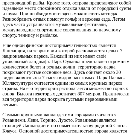
пресноводной рыбы. Кроме того, острова представляют собой
идеальное место спокойного отдыха вдали от городской суеты
и шума. При необходимости здесь можно снять коттедж.
Разнообразить отдых помогут гольф и верховая езда. Летом
здесь часто устраиваются музыкальные фестивали,
международные спортивные соревнования по парусному
спорту, теннису и рыбалке.
Еще одной финской достопримечательностью является
Лапландия, на территории которой располагается целых 7
национальных парков. Каждый из них имеет свой
уникальный ландшафт. Парк Оуланка представлен огромным
количеством болот и речных долин, территорию парка
покрывают густые сосновые леса. Здесь обитает около 30
видов животных и 7 тысяч видов насекомых. Парк Паллас-
Юллястунтури считается одним из самых крупных парков
страны. На его территории располагается множество горных
сопок. Высота некоторых достигает 807 метров. Практически
вся территория парка покрыта густыми первозданными
лесами.
Самыми крупными лапландскими городами считаются
Рованиеми, Леви, Торнио, Луосто. Рованиеми является
столицей Лапландии и по совместительству родиной Санта-
Клауса. Основной достопримечательностью города является