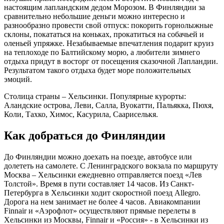
настоящим лапландским дедом Морозом. В Финляндии за
сравнительно небольшие деньги можно интересно и
разнообразно провести свой отпуск: покорить горнолыжные
склоны, покататься на коньках, прокатиться на собачьей и
оленьей упряжке. Незабываемые впечатления подарит круиз
на теплоходе по Балтийскому морю, а любители зимнего
отдыха придут в восторг от посещения сказочной Лапландии.
Результатом такого отдыха будет море положительных
эмоций.
Столица страны – Хельсинки. Популярные курорты:
Аландские острова, Леви, Салла, Вуокатти, Пальякка, Пюхя,
Коли, Тахко, Химос, Касурила, Саариселькя.
Как добраться до Финляндии
До Финляндии можно доехать на поезде, автобусе или
долететь на самолете. С Ленинградского вокзала по маршруту
Москва – Хельсинки ежедневно отправляется поезд «Лев
Толстой». Время в пути составляет 14 часов. Из Санкт-
Петербурга в Хельсинки ходит скоростной поезд Allegro.
Дорога на нем занимает не более 4 часов. Авиакомпании
Finnair и «Аэрофлот» осуществляют прямые перелеты в
Хельсинки из Москвы, Finnair и «Россия» - в Хельсинки из