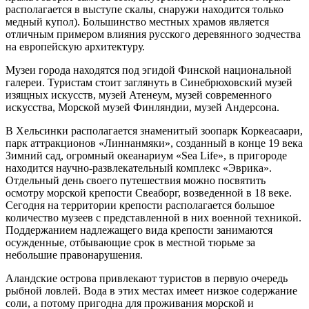
располагается в выступе скалы, снаружи находится только
медный купол). Большинство местных храмов является
отличным примером влияния русского деревянного зодчества
на европейскую архитектуру.
Музеи города находятся под эгидой Финской национальной
галереи. Туристам стоит заглянуть в Синебрюховский музей
изящных искусств, музей Атенеум, музей современного
искусства, Морской музей Финляндии, музей Андерсона.
В Хельсинки располагается знаменитый зоопарк Коркеасаари,
парк аттракционов «Линнанмяки», созданный в конце 19 века
Зимний сад, огромный океанариум «Sea Life», в пригороде
находится научно-развлекательный комплекс «Эврика».
Отдельный день своего путешествия можно посвятить
осмотру морской крепости Свеаборг, возведенной в 18 веке.
Сегодня на территории крепости располагается большое
количество музеев с представленной в них военной техникой.
Поддержанием надлежащего вида крепости занимаются
осужденные, отбывающие срок в местной тюрьме за
небольшие правонарушения.
Аландские острова привлекают туристов в первую очередь
рыбной ловлей. Вода в этих местах имеет низкое содержание
соли, а потому пригодна для проживания морской и