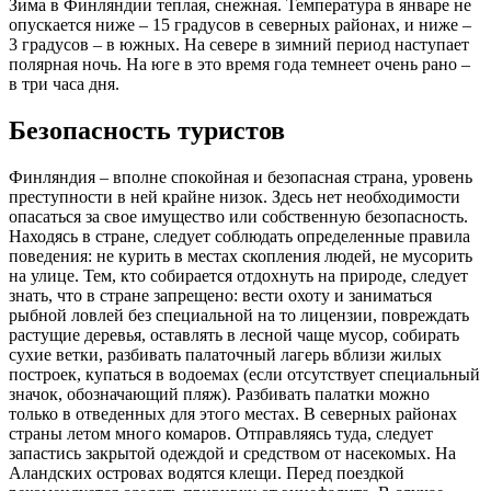
Зима в Финляндии теплая, снежная. Температура в январе не
опускается ниже – 15 градусов в северных районах, и ниже –
3 градусов – в южных. На севере в зимний период наступает
полярная ночь. На юге в это время года темнеет очень рано –
в три часа дня.
Безопасность туристов
Финляндия – вполне спокойная и безопасная страна, уровень
преступности в ней крайне низок. Здесь нет необходимости
опасаться за свое имущество или собственную безопасность.
Находясь в стране, следует соблюдать определенные правила
поведения: не курить в местах скопления людей, не мусорить
на улице. Тем, кто собирается отдохнуть на природе, следует
знать, что в стране запрещено: вести охоту и заниматься
рыбной ловлей без специальной на то лицензии, повреждать
растущие деревья, оставлять в лесной чаще мусор, собирать
сухие ветки, разбивать палаточный лагерь вблизи жилых
построек, купаться в водоемах (если отсутствует специальный
значок, обозначающий пляж). Разбивать палатки можно
только в отведенных для этого местах. В северных районах
страны летом много комаров. Отправляясь туда, следует
запастись закрытой одеждой и средством от насекомых. На
Аландских островах водятся клещи. Перед поездкой